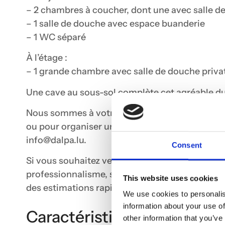
– 2 chambres à coucher, dont une avec salle d
– 1 salle de douche avec espace buanderie
– 1 WC séparé
À l’étage :
– 1 grande chambre avec salle de douche priva
Une cave au sous-sol complète cet agréable du
Nous sommes à votre entière disposition pou
ou pour organiser une visite. Veuillez nous con
info@dalpa.lu.
Consent
Si vous souhaitez vendre ou louer votre bien, 
professionnalisme, savoir-faire ainsi que notr
This website uses cookies
des estimations rapides, gratuites et réalistes.
We use cookies to personalis
information about your use of
Caractéristiques
other information that you’ve