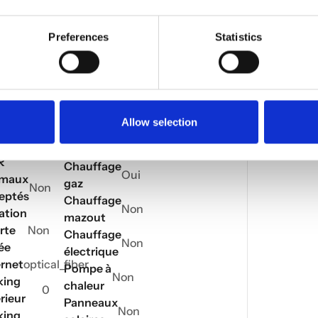
tres
Chauffage
Preferences
Statistics
/
ée de
-
climatisation
struction
ée de
Classe
-
VIERGE
ovation
énergie
Allow selection
nové
Non
Classe
NC
ès
émissions
Non
R
Chauffage
Oui
imaux
gaz
Non
eptés
Chauffage
Non
ation
mazout
rte
Non
Chauffage
Non
ée
électrique
ernet
optical_fiber
Pompe à
Non
king
chaleur
0
rieur
Panneaux
Non
king