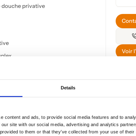
e douche privative
Cont
tive
Voir 
plex.
r tous renseignements complémentaires
tacter au +352 621 469 311 ou par mail à
Details
nous mettons à votre disposition notre
e qualité de service. Nous vous proposons
e content and ads, to provide social media features and to analy
 our site with our social media, advertising and analytics partn
 provided to them or that they’ve collected from your use of their