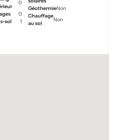
solaires
0
érieur
Géothermie
Non
ages
0
Chauffage
Non
s-sol
1
au sol