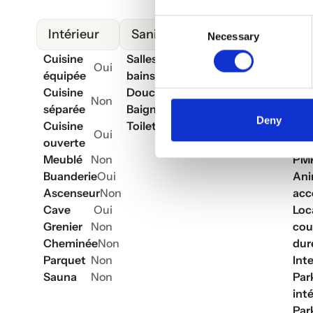
Consent
Intérieur
Sanitaires
Extérieur
Au
Necessary
Selection
Cuisine
Salles de
Jardin
Non
Ann
Oui
0
équipée
bains
Terrasse
Non
con
Cuisine
Douches
3
Balcon
Non
Ann
Non
séparée
Baignoires
0
Piscine
Non
rén
Deny
Cuisine
Toilettes
1
Ré
Oui
ouverte
Acc
Meublé
Non
PM
Buanderie
Oui
An
Ascenseur
Non
acc
Cave
Oui
Loc
Grenier
Non
cou
Cheminée
Non
dur
Parquet
Non
Int
Sauna
Non
Par
inté
Par